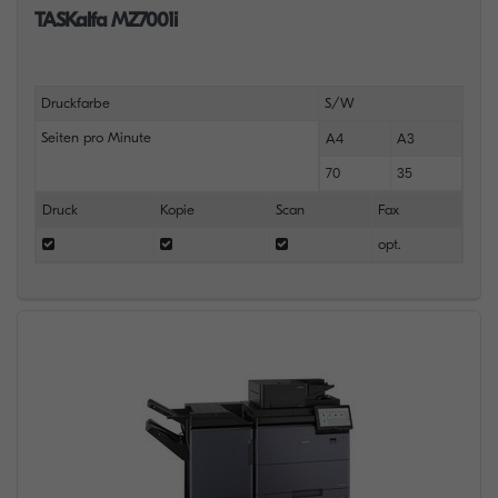
TASKalfa MZ7001i
Druckfarbe
S/W
Seiten pro Minute
A4
A3
70
35
Druck
Kopie
Scan
Fax
opt.