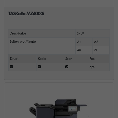
TASKalfa MZ4000i
Druckfarbe
S/W
Seiten pro Minute
A4
A3
40
21
Druck
Kopie
Scan
Fax
opt.