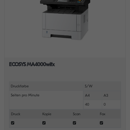
ECOSYS MA4000wifx
Druckfarbe
S/W
Seiten pro Minute
A4
A3
40
0
Druck
Kopie
Scan
Fax