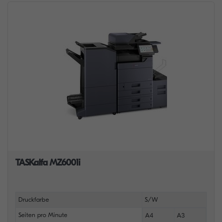
TASKalfa MZ6001i
Druckfarbe
S/W
Seiten pro Minute
A4
A3