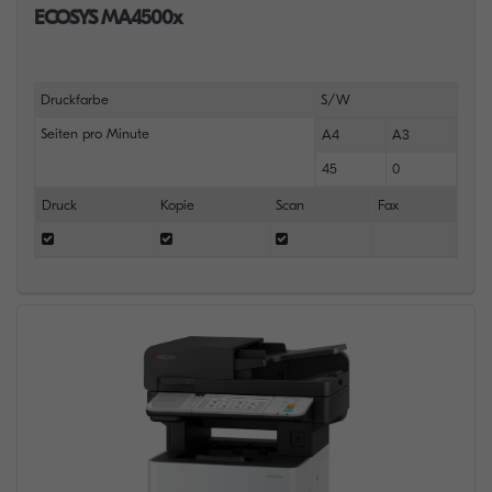
ECOSYS MA4500x
Druckfarbe
S/W
Seiten pro Minute
A4
A3
45
0
Druck
Kopie
Scan
Fax