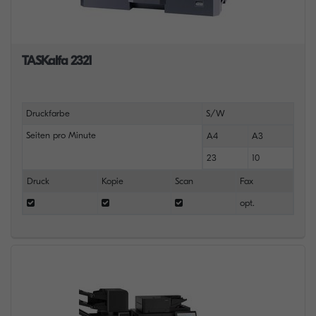
TASKalfa 2321
Druckfarbe
S/W
Seiten pro Minute
A4
A3
23
10
Druck
Kopie
Scan
Fax
opt.