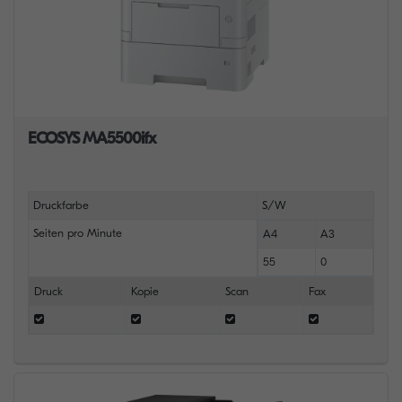
ECOSYS MA5500ifx
Druckfarbe
S/W
Seiten pro Minute
A4
A3
55
0
Druck
Kopie
Scan
Fax