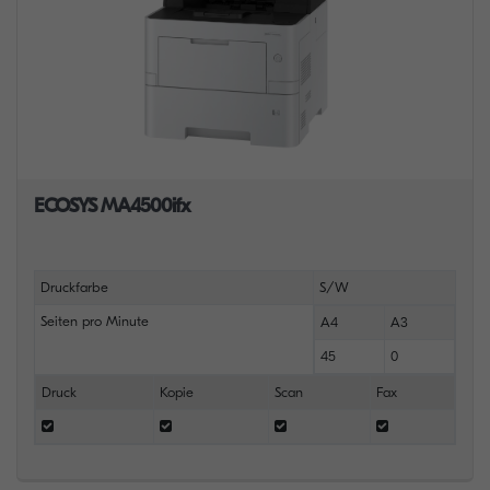
ECOSYS MA4500ifx
Druckfarbe
S/W
Seiten pro Minute
A4
A3
45
0
Druck
Kopie
Scan
Fax