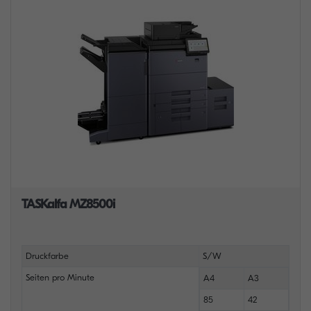
TASKalfa MZ8500i
Druckfarbe
S/W
Seiten pro Minute
A4
A3
85
42