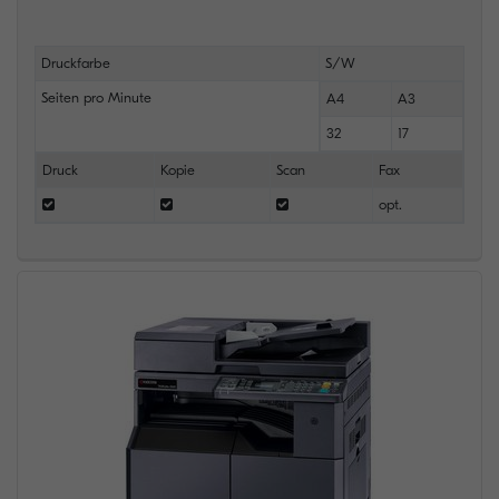
Druckfarbe
S/W
Seiten pro Minute
A4
A3
32
17
Druck
Kopie
Scan
Fax
opt.