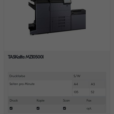
TASKalfa MZ10500i
Druckfarbe
S/W
Seiten pro Minute
A4
A3
105
52
Druck
Kopie
Scan
Fax
opt.