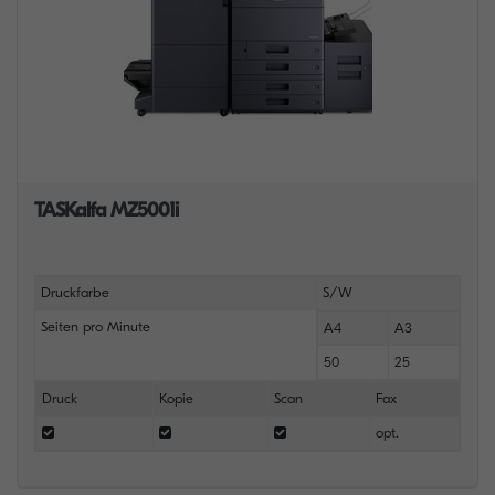
TASKalfa MZ5001i
Druckfarbe
S/W
Seiten pro Minute
A4
A3
50
25
Druck
Kopie
Scan
Fax
opt.