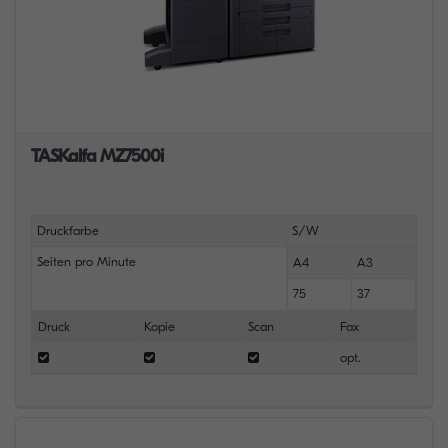
TASKalfa MZ7500i
Druckfarbe
S/W
Seiten pro Minute
A4
A3
75
37
Druck
Kopie
Scan
Fax
opt.