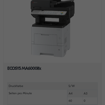
ECOSYS MA6000ifx
Druckfarbe
S/W
Seiten pro Minute
A4
A3
60
0