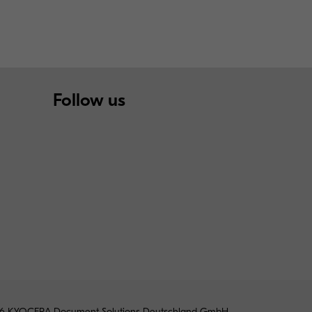
Follow us
6 KYOCERA Document Solutions Deutschland GmbH.