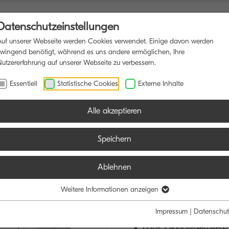
Datenschutzeinstellungen
Auf unserer Webseite werden Cookies verwendet. Einige davon werden
zwingend benötigt, während es uns andere ermöglichen, Ihre
Nutzererfahrung auf unserer Webseite zu verbessern.
NSDRUCKER
SOFTWARE
BLOG
Essentiell
Statistische Cookies
Externe Inhalte
Alle akzeptieren
Speichern
ECOSYS PA
Ablehnen
VIEL DRIN FÜR 
Weitere Informationen anzeigen
Impressum
|
Datenschut
Bis zu 4 Papierzuführung
USB-, GigaBit-Netzwerk-