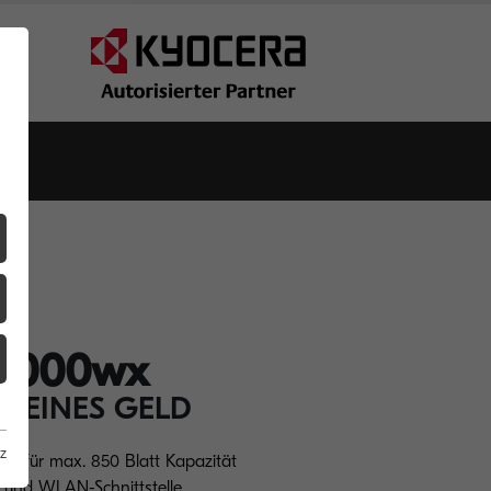
4000wx
KLEINES GELD
z
en für max. 850 Blatt Kapazität
 und WLAN-Schnittstelle