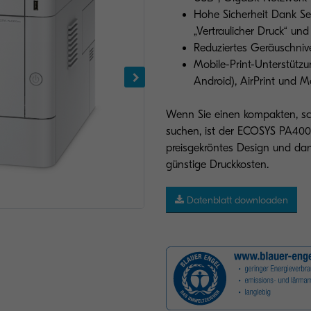
Hohe Sicherheit Dank Sec
„Vertraulicher Druck“ un
Reduziertes Geräuschnive
Mobile-Print-Unterstütz
Android), AirPrint und M
Wenn Sie einen kompakten, sch
suchen, ist der ECOSYS PA4000
preisgekröntes Design und da
günstige Druckkosten.
Datenblatt downloaden